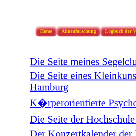
Home
Ahnenforschung
Logbuch der V
Folgende interessante Web
Die Seite meines Segelcl
Die Seite eines Kleinkuns
Hamburg
K�rperorientierte Psycho
Die Seite der Hochschul
Der Konzertkalender der