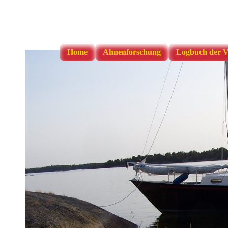
Home
Ahnenforschung
Logbuch der V